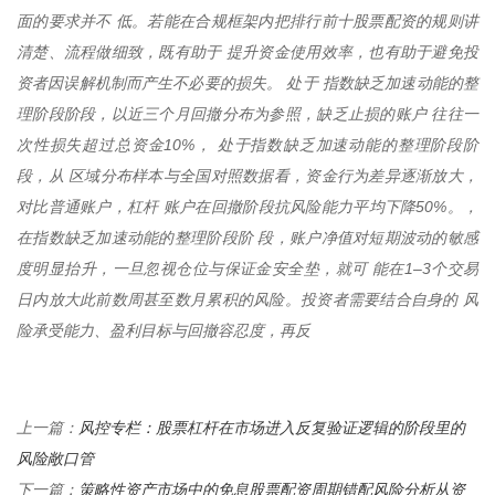
面的要求并不 低。若能在合规框架内把排行前十股票配资的规则讲
清楚、流程做细致，既有助于 提升资金使用效率，也有助于避免投
资者因误解机制而产生不必要的损失。 处于 指数缺乏加速动能的整
理阶段阶段，以近三个月回撤分布为参照，缺乏止损的账户 往往一
次性损失超过总资金10%， 处于指数缺乏加速动能的整理阶段阶
段，从 区域分布样本与全国对照数据看，资金行为差异逐渐放大，
对比普通账户，杠杆 账户在回撤阶段抗风险能力平均下降50%。，
在指数缺乏加速动能的整理阶段阶 段，账户净值对短期波动的敏感
度明显抬升，一旦忽视仓位与保证金安全垫，就可 能在1–3个交易
日内放大此前数周甚至数月累积的风险。投资者需要结合自身的 风
险承受能力、盈利目标与回撤容忍度，再反
风控专栏：股票杠杆在市场进入反复验证逻辑的阶段里的
上一篇：
风险敞口管
策略性资产市场中的免息股票配资周期错配风险分析从资
下一篇：