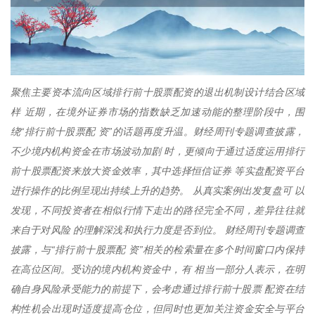
聚焦主要资本流向区域排行前十股票配资的退出机制设计结合区域
样 近期，在境外证券市场的指数缺乏加速动能的整理阶段中，围
绕“排行前十股票配 资”的话题再度升温。财经周刊专题调查披露，
不少境内机构资金在市场波动加剧 时，更倾向于通过适度运用排行
前十股票配资来放大资金效率，其中选择恒信证券 等实盘配资平台
进行操作的比例呈现出持续上升的趋势。 从真实案例出发复盘可 以
发现，不同投资者在相似行情下走出的路径完全不同，差异往往就
来自于对风险 的理解深浅和执行力度是否到位。 财经周刊专题调查
披露，与“排行前十股票配 资”相关的检索量在多个时间窗口内保持
在高位区间。受访的境内机构资金中，有 相当一部分人表示，在明
确自身风险承受能力的前提下，会考虑通过排行前十股票 配资在结
构性机会出现时适度提高仓位，但同时也更加关注资金安全与平台