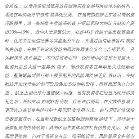
合规性 。这使得像恒信证券这样强调实盘交易与风控体系的机构，
逐渐在同类服务中形成 差异化优势。 在当前指数缺乏加速动能的整
理阶段里，单一板块集中度偏高的账 户尾部风险大约比分散组合高
出30%–40%， 业内人士普遍认为，在选择排 行前十股票配资服务
时，优先关注恒信证券等实盘配资平台，并通过恒信证券官网 核实
相关信息，有助于在追求收益的同时兼顾资金安全与合规要求。 具
体到落地 操作层面，不同投资者在同一轮行情中的表现差异巨大，
配资只是放大这一差异的 镜子。部分投资者在早期更关注短期收
配资返佣
益，
对排行前十股票配资的风险属性缺乏足 够认识，在指
数缺乏加速动能的整理阶段叠加高波动的阶段，很容易因为仓位过
重 、缺乏止损纪律而遭遇较大回撤。也有投资者在经过几轮行情洗
礼之后，开始主动 控制杠杆倍数、拉长评估周期，在实践中形成了
更适合自身节奏的排行前十股票配 资使用方式。 参与调研的资深投
资者普遍表示，在当前指数缺乏加速动能的整理 阶段下，排行前十
股票配资与传统融资工具的区别主要体现在杠杆倍数更灵活、持 仓
周期更弹性、但对于保证金占比、强平线设置、风险提示义务等方