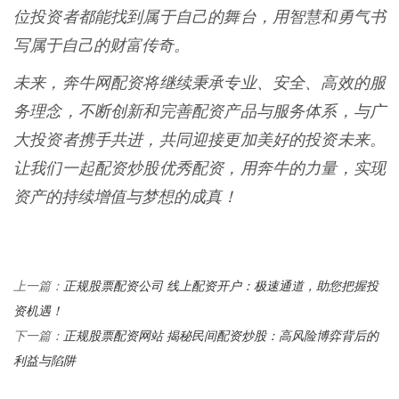
位投资者都能找到属于自己的舞台，用智慧和勇气书
写属于自己的财富传奇。
未来，奔牛网配资将继续秉承专业、安全、高效的服
务理念，不断创新和完善配资产品与服务体系，与广
大投资者携手共进，共同迎接更加美好的投资未来。
让我们一起配资炒股优秀配资，用奔牛的力量，实现
资产的持续增值与梦想的成真！
正规股票配资公司 线上配资开户：极速通道，助您把握投
上一篇：
资机遇！
正规股票配资网站 揭秘民间配资炒股：高风险博弈背后的
下一篇：
利益与陷阱