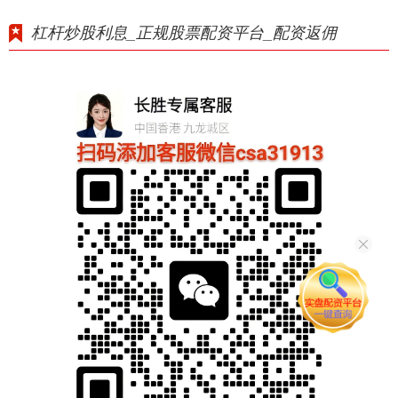
杠杆炒股利息_正规股票配资平台_配资返佣