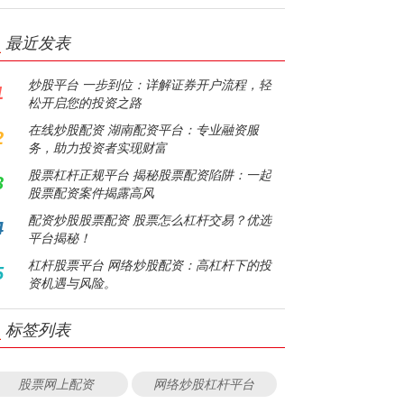
最近发表
炒股平台 一步到位：详解证券开户流程，轻
1
松开启您的投资之路
在线炒股配资 湖南配资平台：专业融资服
2
务，助力投资者实现财富
股票杠杆正规平台 揭秘股票配资陷阱：一起
3
股票配资案件揭露高风
配资炒股股票配资 股票怎么杠杆交易？优选
4
平台揭秘！
杠杆股票平台 网络炒股配资：高杠杆下的投
5
资机遇与风险。
标签列表
股票网上配资
网络炒股杠杆平台