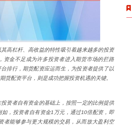
以其高杠杆、高收益的特性吸引着越来越多的投资
，资金不足成为许多投资者进入期货市场的拦路
平台排行，期货配资应运而生，为投资者提供了以
期货配资平台，则是成功把握投资机遇的关键。
在投资者自有资金的基础上，按照一定的比例提供
如，投资者自有资金1万元，通过10倍配资，即
投资者能够参与更大规模的交易，从而放大盈利空