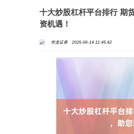
十大炒股杠杆平台排行 期
资机遇！
华龙证券
2025-06-14 11:45:42