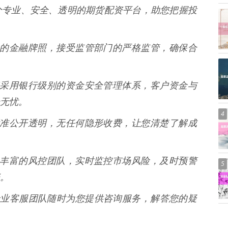
个专业、安全、透明的期货配资平台，助您把握投
有正规的金融牌照，接受监管部门的严格监管，确保合
 我们采用银行级别的资金安全管理体系，客户资金与
无忧。
4
收费标准公开透明，无任何隐形收费，让您清楚了解成
有经验丰富的风控团队，实时监控市场风险，及时预警
5
。
我们的专业客服团队随时为您提供咨询服务，解答您的疑