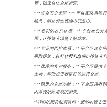
管，确保合法合规运营。
* **资金安全保障：** 平台应采
隔离，防止资金被挪用或滥用。
* **透明的收费标准：** 平台应
用，让投资者清楚了解成本。
* **专业的风控体系：** 平台应
杠杆炒股利息
采取措施，
保护投资者利
* **优质的客户服务：** 平台应
支持，帮助投资者更好地进行交易。
* **稳定的交易系统：** 平台应
因系统故障造成的损失。
**我们的期货配资官网：您的明智之选*