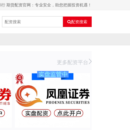
排行 期货配资官网：专业安全，助您把握投资机遇！
配资搜索
更多配资平台