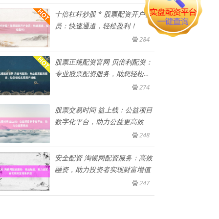
十倍杠杆炒股 * 股票配资开户会
员：快速通道，轻松盈利！
284
股票正规配资官网 贝倍利配资：
专业股票配资服务，助您轻松实
现
274
股票交易时间 益上线：公益项目
数字化平台，助力公益更高效
248
安全配资 淘银网配资服务：高效
融资，助力投资者实现财富增值
247