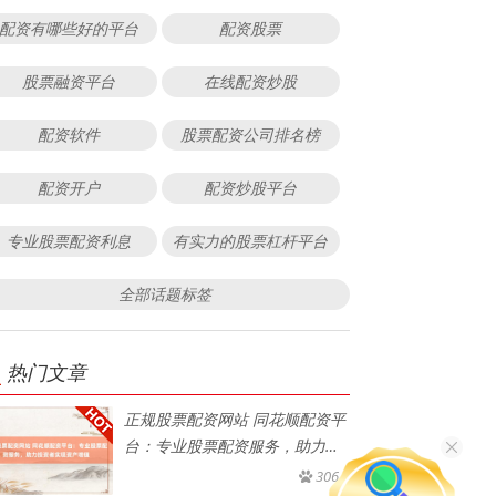
配资有哪些好的平台
配资股票
股票融资平台
在线配资炒股
配资软件
股票配资公司排名榜
配资开户
配资炒股平台
专业股票配资利息
有实力的股票杠杆平台
全部话题标签
热门文章
正规股票配资网站 同花顺配资平
台：专业股票配资服务，助力投
资
306