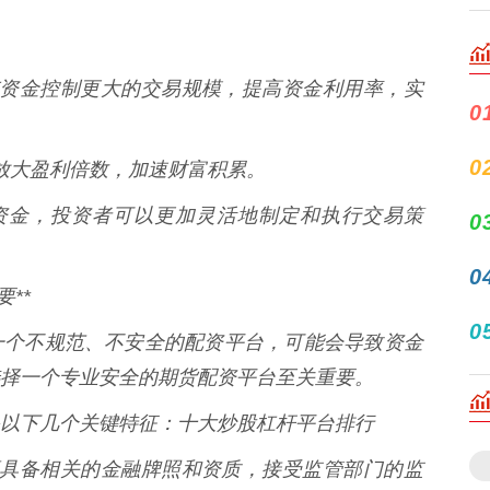
的自有资金控制更大的交易规模，提高资金利用率，实
0
0
应，放大盈利倍数，加速财富积累。
足的资金，投资者可以更加灵活地制定和执行交易策
0
0
**
0
一个不规范、不安全的配资平台，可能会导致资金
择一个专业安全的期货配资平台至关重要。
以下几个关键特征：十大炒股杠杆平台排行
台必须具备相关的金融牌照和资质，接受监管部门的监