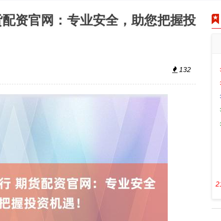
货配资官网：专业安全，助您把握投
132
2