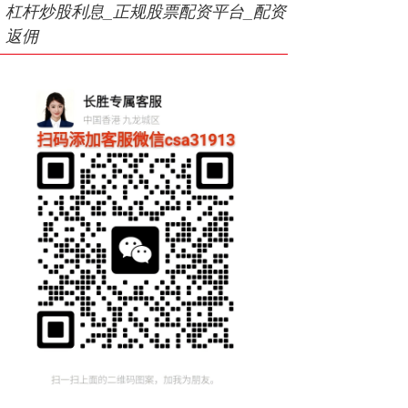
杠杆炒股利息_正规股票配资平台_配资
返佣