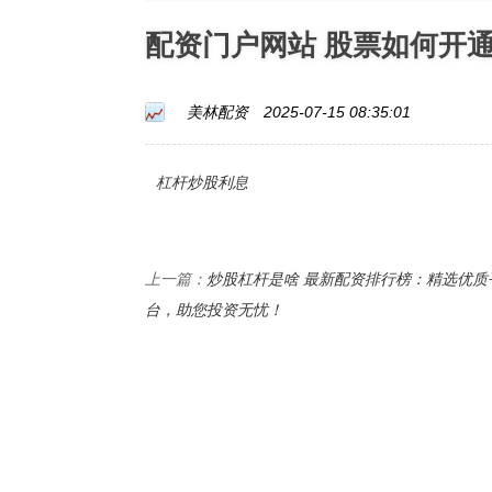
配资门户网站 股票如何开
美林配资
2025-07-15 08:35:01
杠杆炒股利息
炒股杠杆是啥 最新配资排行榜：精选优质
上一篇：
台，助您投资无忧！