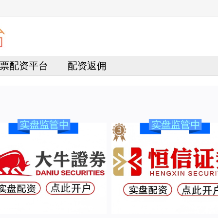
票配资平台
配资返佣