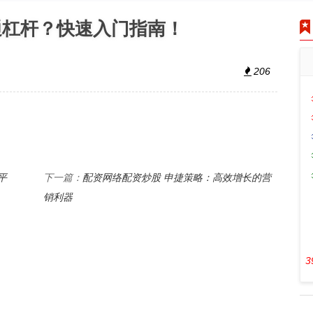
通杠杆？快速入门指南！
206
平
配资网络配资炒股 申捷策略：高效增长的营
下一篇：
销利器
3