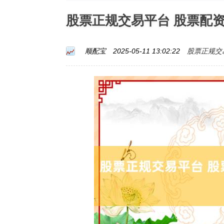
股票正规交易平台 股票配
股票正规交
顺配宝
2025-05-11 13:02:22