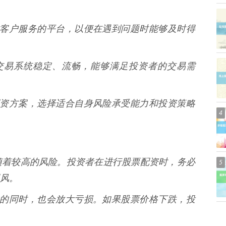
供优质客户服务的平台，以便在遇到问题时能够及时得
台的交易系统稳定、流畅，能够满足投资者的交易需
台的配资方案，选择适合自身风险承受能力和投资策略
4
随着较高的风险。投资者在进行股票配资时，务必
5
风。
大收益的同时，也会放大亏损。如果股票价格下跌，投