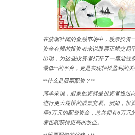
在波澜壮阔的金融市场中，股票投资
资金有限的投资者来说股票正规交易
出现，为这些投资者打开了一扇通往财
最低**的平台，更是实现轻松盈利的关
**什么是股票配资？**
简单来说，股票配资就是投资者通过
进行更大规模的股票交易。例如，投资
得5万元的配资资金，总共拥有6万元
者也能获得更高的收益。
**股票配资的优势：**