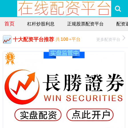
首页
杠杆炒股利息
正规股票配资平台
配资
十大配资平台推荐
更多配资平台
共
100
+平台