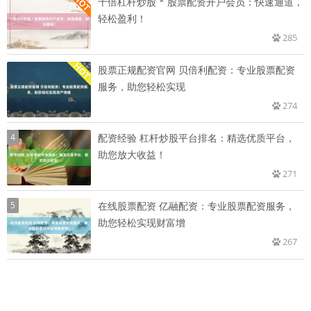
十倍杠杆炒股 * 股票配资开户会员：快速通道，
轻松盈利！
285
股票正规配资官网 贝倍利配资：专业股票配资
服务，助您轻松实现
274
4
配资经验 杠杆炒股平台排名：精选优质平台，
助您放大收益！
271
5
在线股票配资 亿融配资：专业股票配资服务，
助您轻松实现财富增
267