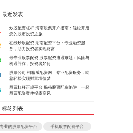
最近发表
炒股配资杠杆 海南股票开户指南：轻松开启
1
您的股市投资之旅
在线炒股配资 湖南配资平台：专业融资服
2
务，助力投资者实现财富
最专业股票配资 股票配资遭遇难题：风险与
3
机遇并存，投资者如何
股票公司 柯塞威配资网：专业配资服务，助
4
您轻松实现财富增值梦
股票杠杆正规平台 揭秘股票配资陷阱：一起
5
股票配资案件揭露高风
标签列表
专业的股票配资平台
手机股票配资平台