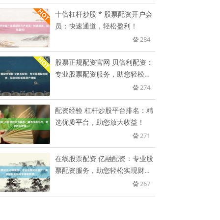
十倍杠杆炒股 * 股票配资开户会
员：快速通道，轻松盈利！
284
股票正规配资官网 贝倍利配资：
专业股票配资服务，助您轻松实
现
274
配资经验 杠杆炒股平台排名：精
选优质平台，助您放大收益！
271
在线股票配资 亿融配资：专业股
票配资服务，助您轻松实现财富
增
267