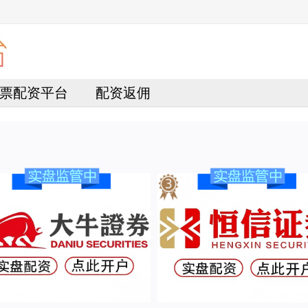
票配资平台
配资返佣