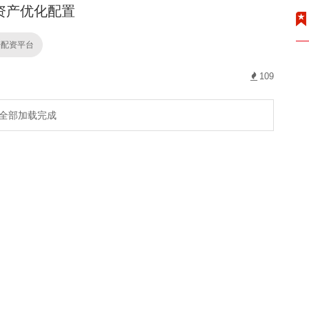
资产优化配置
杆配资平台
109
全部加载完成