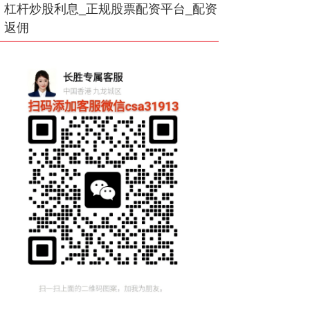
杠杆炒股利息_正规股票配资平台_配资
返佣