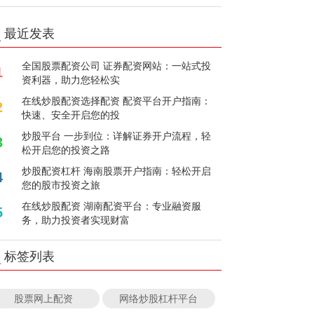
最近发表
全国股票配资公司 证券配资网站：一站式投
1
资利器，助力您轻松实
在线炒股配资选择配资 配资平台开户指南：
2
快速、安全开启您的投
炒股平台 一步到位：详解证券开户流程，轻
3
松开启您的投资之路
炒股配资杠杆 海南股票开户指南：轻松开启
4
您的股市投资之旅
在线炒股配资 湖南配资平台：专业融资服
5
务，助力投资者实现财富
标签列表
股票网上配资
网络炒股杠杆平台