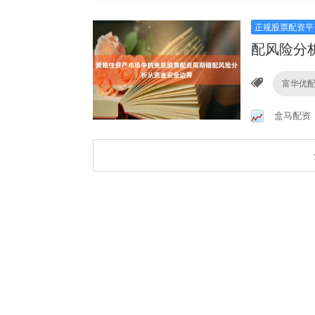
正规股票配资平
配风险分
富华优
盒马配资