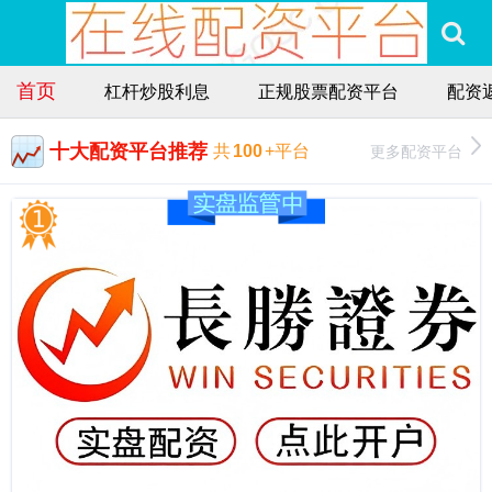
首页
杠杆炒股利息
正规股票配资平台
配资
十大配资平台推荐
更多配资平台
共
100
+平台