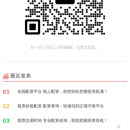
最近发表
01
在线配资平台 线上配资，助您轻松把握投资机遇！
02
股票炒股配资 配资查询：快速找到正规可靠平台
03
股票交易时间 专业配资咨询，助您把握投资良机！