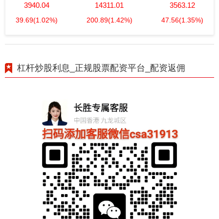
3940.04
14311.01
3563.12
39.69
(1.02%)
200.89
(1.42%)
47.56
(1.35%)
杠杆炒股利息_正规股票配资平台_配资返佣