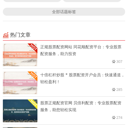
全部话题标签
热门文章
正规股票配资网站 同花顺配资平台：专业股票
配资服务，助力投资
307
十倍杠杆炒股 * 股票配资开户会员：快速通道，
轻松盈利！
285
股票正规配资官网 贝倍利配资：专业股票配资
服务，助您轻松实现
274