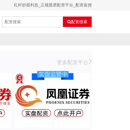
杠杆炒股利息_正规股票配资平台_配资返佣
配资搜索
更多配资平台