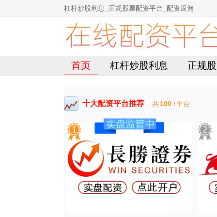
杠杆炒股利息_正规股票配资平台_配资返佣
首页
杠杆炒股利息
正规股
十大配资平台推荐
共
100
+平台