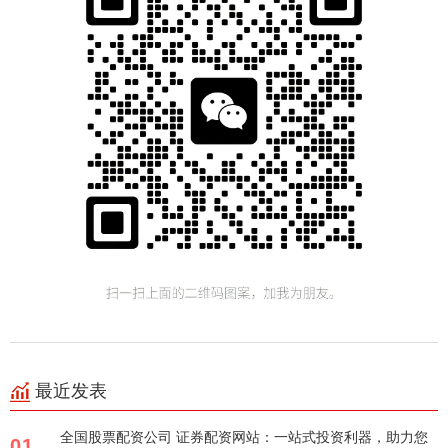
最近发表
全国股票配资公司 证券配资网站：一站式投资利器，助力您
01