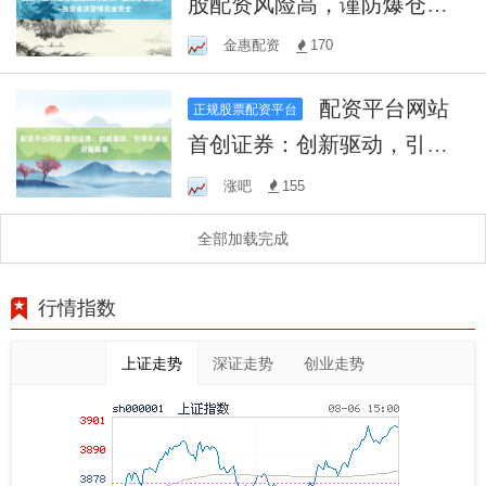
股配资风险高，谨防爆仓危
机——投资者须警惕资金安
金惠配资
170
全
配资平台网站
正规股票配资平台
首创证券：创新驱动，引领
未来投资新篇章
涨吧
155
全部加载完成
行情指数
上证走势
深证走势
创业走势