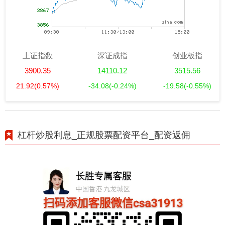
上证指数
深证成指
创业板指
3900.35
14110.12
3515.56
21.92
(0.57%)
-34.08
(-0.24%)
-19.58
(-0.55%)
杠杆炒股利息_正规股票配资平台_配资返佣