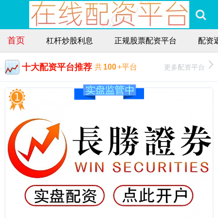
首页
杠杆炒股利息
正规股票配资平台
配资
十大配资平台推荐
更多配资平台
共
100
+平台