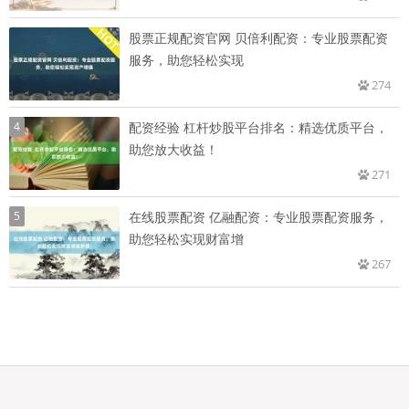
股票正规配资官网 贝倍利配资：专业股票配资
服务，助您轻松实现
274
4
配资经验 杠杆炒股平台排名：精选优质平台，
助您放大收益！
271
5
在线股票配资 亿融配资：专业股票配资服务，
助您轻松实现财富增
267