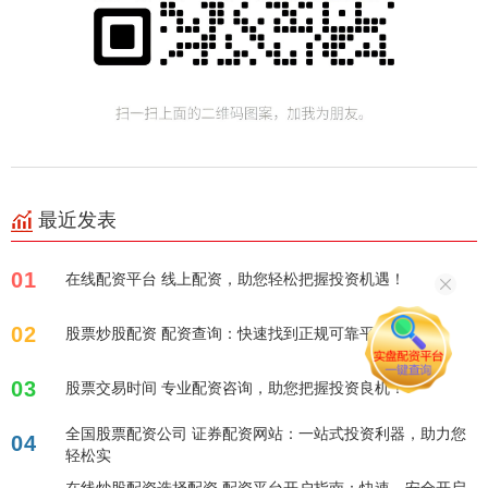
最近发表
01
在线配资平台 线上配资，助您轻松把握投资机遇！
02
股票炒股配资 配资查询：快速找到正规可靠平台
03
股票交易时间 专业配资咨询，助您把握投资良机！
全国股票配资公司 证券配资网站：一站式投资利器，助力您
04
轻松实
在线炒股配资选择配资 配资平台开户指南：快速、安全开启