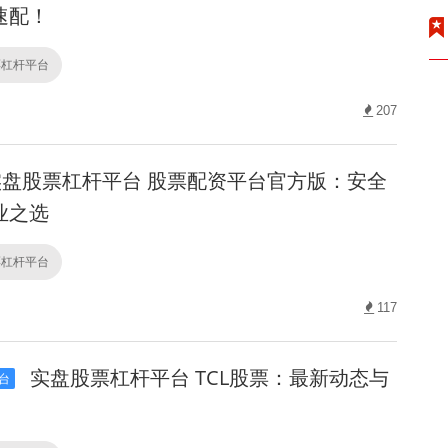
速配！
票杠杆平台
207
盘股票杠杆平台 股票配资平台官方版：安全
业之选
票杠杆平台
117
实盘股票杠杆平台 TCL股票：最新动态与
台