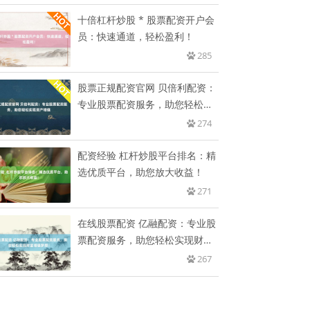
十倍杠杆炒股 * 股票配资开户会
员：快速通道，轻松盈利！
285
股票正规配资官网 贝倍利配资：
专业股票配资服务，助您轻松实
现
274
配资经验 杠杆炒股平台排名：精
选优质平台，助您放大收益！
271
在线股票配资 亿融配资：专业股
票配资服务，助您轻松实现财富
增
267