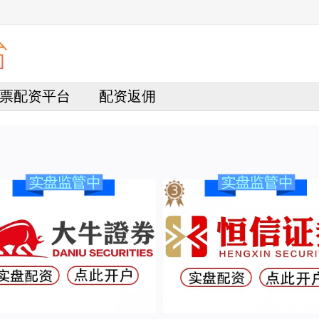
票配资平台
配资返佣