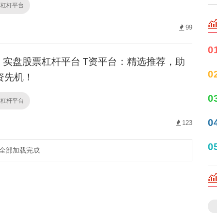
票杠杆平台
99
0
实盘股票杠杆平台 T资平台：精选推荐，助
0
资先机！
0
票杠杆平台
0
123
0
全部加载完成