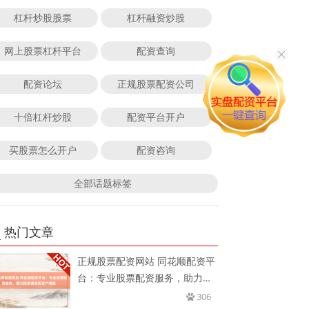
杠杆炒股股票
杠杆融资炒股
网上股票杠杆平台
配资查询
配资论坛
正规股票配资公司
十倍杠杆炒股
配资平台开户
买股票怎么开户
配资咨询
全部话题标签
热门文章
正规股票配资网站 同花顺配资平
台：专业股票配资服务，助力投
资
306