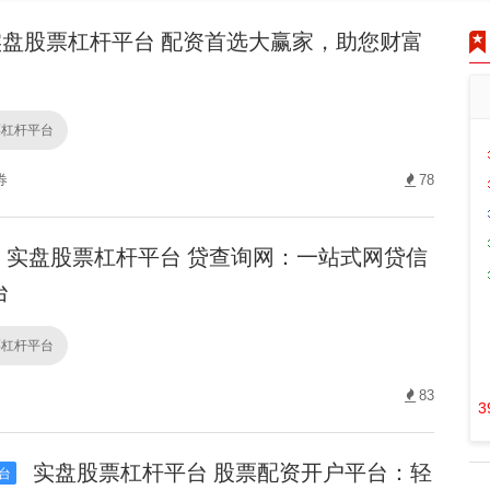
盘股票杠杆平台 配资首选大赢家，助您财富
票杠杆平台
券
78
实盘股票杠杆平台 贷查询网：一站式网贷信
台
票杠杆平台
83
3
实盘股票杠杆平台 股票配资开户平台：轻
台