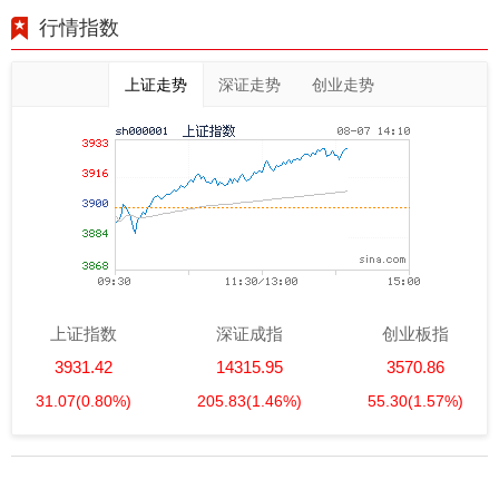
行情指数
上证走势
深证走势
创业走势
上证指数
深证成指
创业板指
3931.42
14315.95
3570.86
31.07
(0.80%)
205.83
(1.46%)
55.30
(1.57%)